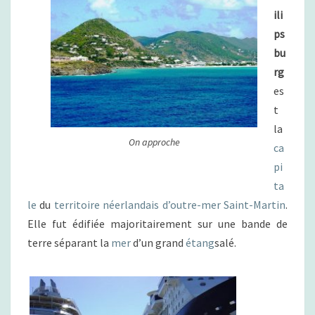
R
R
ili
E
G
S
ps
(
bu
S
rg
T
.
es
M
t
A
la
A
On approche
ca
R
T
pi
E
ta
E
le
du
territoire néerlandais d’outre-mer
Saint-Martin
.
N
Elle fut édifiée majoritairement sur une bande de
)
terre séparant la
mer
d’un grand
étang
salé.