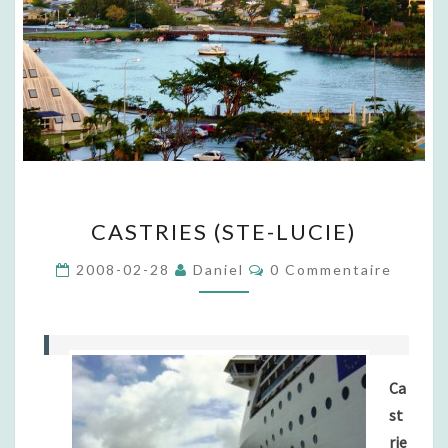
C
CASTRIES (STE-LUCIE)
A
S
C
2008-02-28
Daniel
0 Commentaire
T
O
M
R
M
I
E
N
E
T
S
A
(
I
Ca
R
S
st
E
T
S
rie