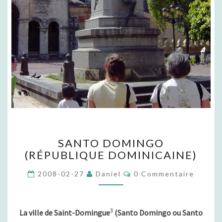
S
SANTO DOMINGO
A
(RÉPUBLIQUE DOMINICAINE)
N
T
C
2008-02-27
Daniel
0 Commentaire
O
O
D
M
M
O
E
M
N
3
La ville de Saint-Domingue
(Santo Domingo ou Santo
T
I