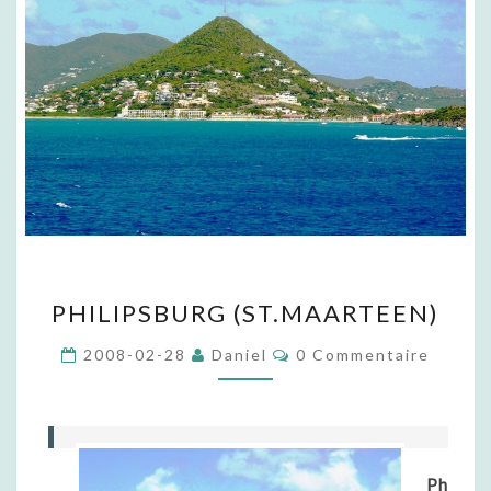
P
PHILIPSBURG (ST.MAARTEEN)
H
I
C
2008-02-28
Daniel
0 Commentaire
L
O
M
I
M
P
E
N
S
T
B
A
U
I
Ph