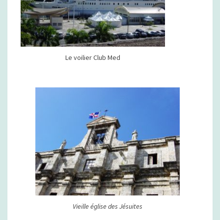
C
A
I
N
E
Le voilier Club Med
)
Vieille église des Jésuites