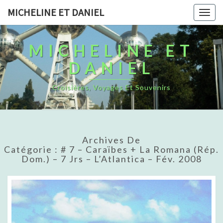
MICHELINE ET DANIEL
Togg
navig
MICHELINE ET
DANIEL
Croisières, Voyages Et Souvenirs
Archives De
Catégorie : # 7 – Caraïbes + La Romana (Rép.
Dom.) – 7 Jrs – L’Atlantica – Fév. 2008