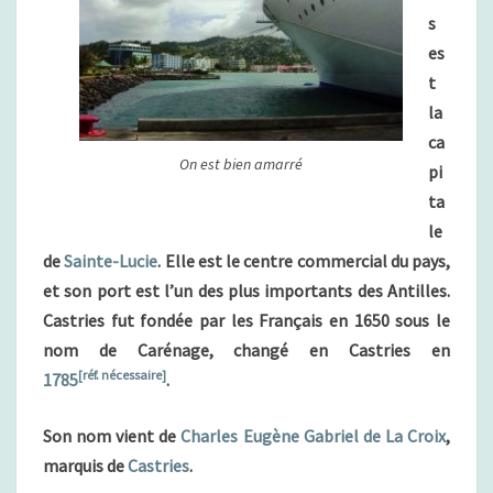
E
s
-
es
L
U
t
C
la
I
ca
E
On est bien amarré
pi
)
ta
le
de
Sainte-Lucie
. Elle est le centre commercial du pays,
et son port est l’un des plus importants des Antilles.
Castries fut fondée par les Français en 1650 sous le
nom de Carénage, changé en Castries en
[réf. nécessaire]
1785
.
Son nom vient de
Charles Eugène Gabriel de La Croix
,
marquis de
Castries
.