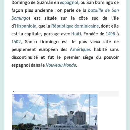
A
Domingo de Guzmán en
espagnol
, ou San Domingo de
N
I
façon plus ancienne : on parle de la
R
bataille de San
G
E
Domingo
) est située sur la côte sud de l’île
O
S
(
d’
Hispaniola
, que la
République dominicaine
, dont elle
R
est la capitale, partage avec
Haïti
. Fondée de
1496
à
É
1502
, Santo Domingo est le plus vieux site de
P
peuplement européen des
Amériques
habité sans
U
B
discontinuité et fut le premier siège du pouvoir
L
espagnol dans le
Nouveau Monde
.
I
Q
U
E
D
O
M
I
N
I