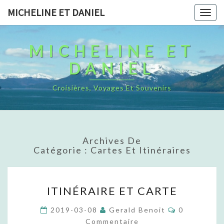
MICHELINE ET DANIEL
Togg
navig
MICHELINE ET
DANIEL
Croisières, Voyages Et Souvenirs
Archives De
Catégorie : Cartes Et Itinéraires
I
ITINÉRAIRE ET CARTE
T
I
C
2019-03-08
Gerald Benoit
0
N
O
Commentaire
M