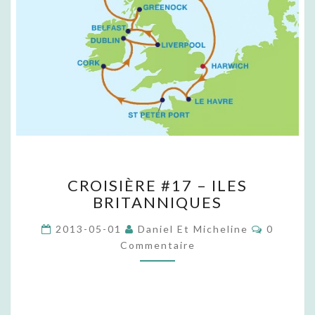
C
CROISIÈRE #17 – ILES
R
BRITANNIQUES
O
I
C
2013-05-01
Daniel Et Micheline
0
S
O
Commentaire
I
M
M
È
E
R
N
T
E
A
#
I