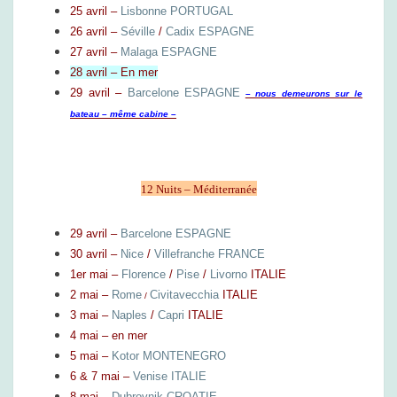
25 avril –
Lisbonne PORTUGAL
N
É
26 avril –
Séville
/
Cadix ESPAGNE
E
27 avril –
Malaga ESPAGNE
28 avril – En mer
29 avril –
Barcelone ESPAGNE
– nous demeurons sur le
bateau – même cabine –
12 Nuits – Méditerranée
29 avril –
Barcelone ESPAGNE
30 avril –
Nice
/
Villefranche FRANCE
1er mai –
Florence
/
Pise
/
Livorno
ITALIE
2 mai –
R
ome
Civitavecchia
ITALIE
/
3 mai –
Naples
/
Capri
ITALIE
4 mai – en mer
5 mai –
Kotor MONTENEGRO
6 & 7 mai –
Venise ITALIE
8 mai –
Dubrovnik CROATIE