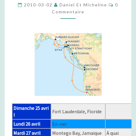
C
2010-03-02
Daniel Et Micheline
0
I
O
Commentaire
È
M
M
R
E
E
N
T
#
A
1
I
R
1
E
E
S
T
#
1
2
–
C
A
N
Dimanche 25 avri
Fort Lauderdale, Floride
A
l
L
Lundi 26 avril
En mer
D
E
Mardi 27 avril
Montego Bay, Jamaique
À quai