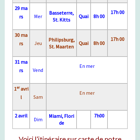
E
29 ma
&
17h 00
Basseterre,
Mer
Quai
8h 00
rs
C
St. Kitts
A
R
30 ma
T
17h 00
Philipsburg,
Jeu
Quai
8h 00
rs
E
St. Maarten
31 ma
En mer
Vend
rs
er
1
avri
En mer
Sam
l
2 avril
7h00
Miami, Flori
Dim
de
Voici l’itinéraire sur carte de notre