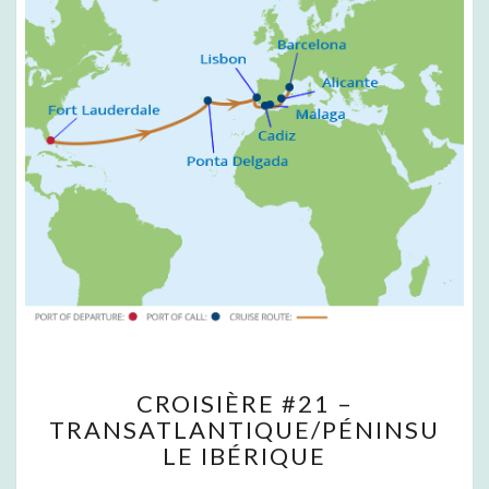
C
CROISIÈRE #21 –
R
TRANSATLANTIQUE/PÉNINSU
O
LE IBÉRIQUE
I
S