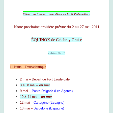
A
N
S
(Cliquez sur les noms – pour obtenir un LIEN d’informations)
A
T
Notre prochaine croisière prévue du 2 au 27 mai 2011
L
A
ÉQUINOX de Celebrity Cruise
N
T
cabine 9257
I
Q
U
14 Nuits – Transatlantique
E
/
2 mai – Départ de Fort Lauderdale
M
3 au 8 mai –
en mer
É
9 mai –
Ponta Delgada (Les Açores)
D
10 & 11 mai –
en mer
I
12 mai –
Cartagène
(Espagne)
T
13 mai –
Barcelone (Espagne)
E