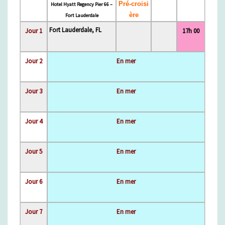
Q
Pré-croisi
Hotel Hyatt Regency Pier 66 –
U
ère
Fort Lauderdale
E
Fort Lauderdale, FL
Jour 1
17h 00
/
P
É
Jour 2
En mer
N
I
N
Jour 3
En mer
S
U
Jour 4
En mer
L
E
I
Jour 5
En mer
B
É
R
Jour 6
En mer
I
Q
U
Jour 7
En mer
E