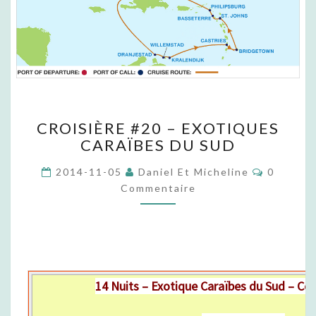
C
CROISIÈRE #20 – EXOTIQUES
R
CARAÏBES DU SUD
O
I
C
2014-11-05
Daniel Et Micheline
0
S
O
Commentaire
I
M
M
È
E
R
N
T
E
A
#
I
R
2
E
0
14 Nuits – Exotique Caraïbes du Sud – Ce
S
–
E