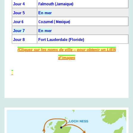
U
Falmouth (Jamaique)
Jour 4
E
Jour 5
E
n mer
S
Jour 6
Cozumel ( Mexique)
T
Jour 7
E
n mer
Jour 8
F
ort Lauderdale (Floride)
(Cliquez sur les noms de ville – pour obtenir un LIEN
d’images