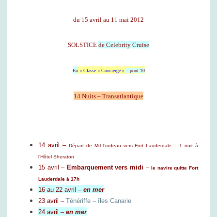
A
T
du 15 avril au 11 mai 2012
L
A
N
SOLSTICE
de Celebrity Cruise
T
I
En
« Classe « Concierge »
– pont 10
Q
U
E
14 Nuits – Transatlantique
E
T
M
É
14 avril –
Départ de Mtl-Trudeau vers Fort Lauderdale – 1 nuit à
D
l’Hôtel Sheraton
I
15 avril –
Embarquement vers midi
–
le navire quitte Fort
T
Lauderdale à 17h
E
16 au 22 avril –
en mer
R
23 avril –
Ténériffe – îles Canarie
R
24 avril –
en mer
A