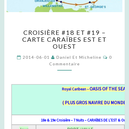
C
CROISIÈRE #18 ET #19 –
R
CARTE CARAÏBES EST ET
O
OUEST
I
S
C
2014-06-01
Daniel Et Micheline
0
I
O
Commentaire
È
M
M
R
E
E
N
T
#
A
O
ASIS OF THE SEAS
Royal Caribean –
1
I
R
8
E
( PLUS GROS NAVIRE DU MONDE)
E
S
T
#
18e & 19e Croisière – 7 Nuits – CARAÏBES DE L’EST & Oues
1
9