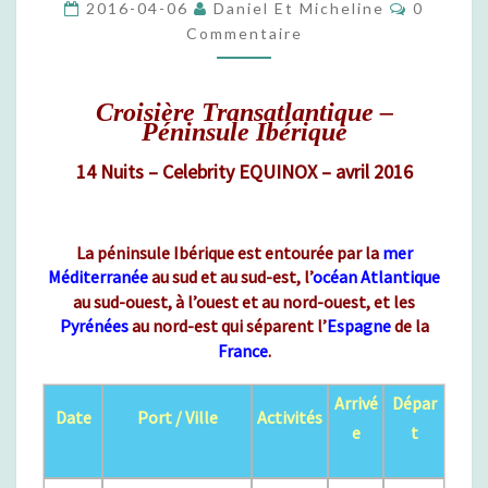
C
2016-04-06
Daniel Et Micheline
0
I
O
Commentaire
È
M
M
R
E
E
N
T
#
Croisière Transatlantique –
A
Péninsule Ibérique
2
I
R
1
E
14 Nuits – Celebrity EQUINOX – avril 2016
–
S
T
R
A
La péninsule Ibérique est entourée par la
mer
N
Méditerranée
au sud et au sud-est, l’
océan Atlantique
S
au sud-ouest, à l’ouest et au nord-ouest, et les
A
Pyrénées
au nord-est qui séparent l’
Espagne
de la
T
France
.
L
A
Arrivé
Dépar
Date
Port / Ville
Activités
N
e
t
T
I