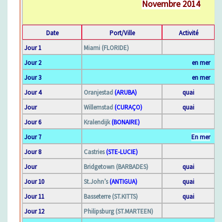
Novembre 2014
X
O
T
Date
Port/Ville
Activité
I
Jour 1
Miami (FLORIDE)
Q
Jour 2
en mer
U
E
Jour 3
en mer
S
Jour 4
Oranjestad
(ARUBA)
quai
C
Jour
Willemstad
(CURAÇO)
quai
7
A
R
Jour 6
Kralendijk
(BONAIRE)
A
Jour 7
En mer
Ï
B
Jour 8
Castries
(STE-LUCIE)
E
Jour
Bridgetown (BARBADES)
quai
S
Jour 10
St.John’s
(ANTIGUA)
quai
D
U
Jour 11
Basseterre (ST.KITTS)
quai
S
Jour 12
Philipsburg (ST.MARTEEN)
U