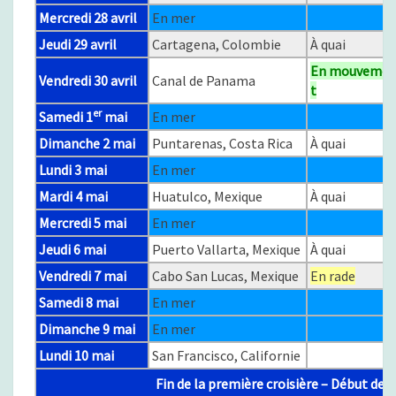
P
Mercredi 28 avril
En mer
A
Jeudi 29 avril
Cartagena, Colombie
À quai
N
A
En mouveme
Vendredi 30 avril
Canal de Panama
M
t
A
er
Samedi 1
mai
En mer
/
Dimanche 2 mai
Puntarenas, Costa Rica
À quai
U
L
Lundi 3 mai
En mer
T
Mardi 4 mai
Huatulco, Mexique
À quai
I
Mercredi 5 mai
En mer
M
A
Jeudi 6 mai
Puerto Vallarta, Mexique
À quai
T
Vendredi 7 mai
Cabo San Lucas, Mexique
En rade
E
A
Samedi 8 mai
En mer
L
Dimanche 9 mai
En mer
A
Lundi 10 mai
San Francisco, Californie
S
K
Fin de la première croisière – Début de 