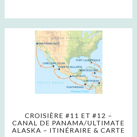
C
CROISIÈRE #11 ET #12 –
R
CANAL DE PANAMA/ULTIMATE
O
ALASKA – ITINÉRAIRE & CARTE
I
S