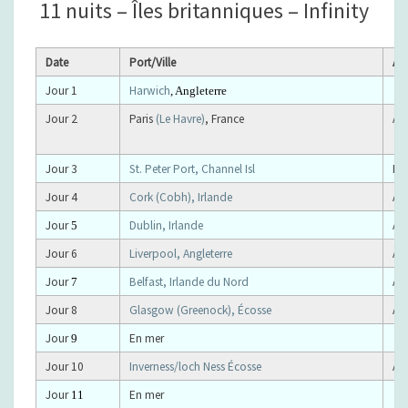
11 nuits – Îles britanniques –
Infinity
R
1
E
7
S
–
Date
Port/Ville
Act
I
Jour 1
Harwich
, Angleterre
L
E
Jour 2
Paris
(Le Havre)
, France
À 
S
B
Jour 3
St. Peter Port, Channel
Isl
En
R
I
Jour 4
Cork (Cobh), Irlande
À 
T
Jour
Dublin, Irlande
À 
5
A
N
Jour 6
Liverpool, Angleterre
À 
N
Jour
Belfast, Irlande du Nord
À 
7
I
Jour 8
Glasgow (Greenock), Écosse
À 
Q
U
Jour
En mer
9
E
Jour 10
Inverness/loch Ness Écosse
À 
S
Jour
En mer
11