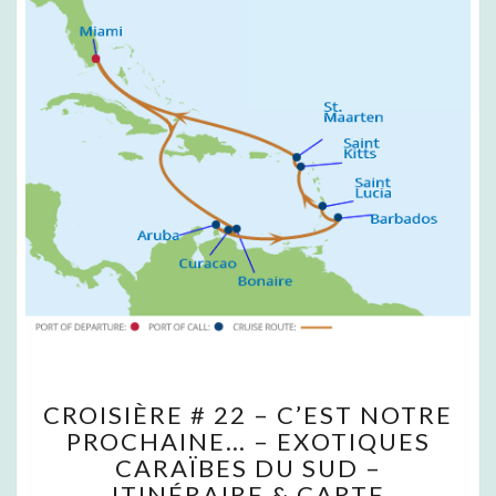
C
CROISIÈRE # 22 – C’EST NOTRE
R
PROCHAINE… – EXOTIQUES
O
CARAÏBES DU SUD –
I
S
ITINÉRAIRE & CARTE