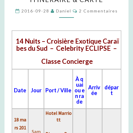
I
C
2016-09-28
Daniel
È
2 Commentaires
O
R
M
M
E
E
#
N
T
2
14 Nuits – Croisière Exotique Caraï
A
2
I
bes du Sud – Celebrity ECLIPSE –
R
–
E
C
S
Classe Concierge
’
E
S
À q
T
uai
Arriv
dépar
N
Date
Jour
Port / Ville
ou e
ée
t
n ra
O
de
T
R
Hotel Marrio
E
18 ma
tt
P
rs 201
R
Sam