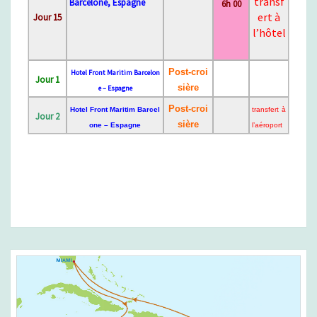
transf
Barcelone, Espagne
6h 00
ert à
Jour 15
l’hôtel
Post-croi
Hotel Front Maritim Barcelon
Jour 1
sière
e – Espagne
Post-croi
Hotel Front Maritim Barcel
transfert à
Jour 2
sière
one – Espagne
l’aéroport