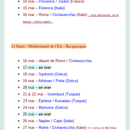
14 mai –
Provence
/
Toulon
R
(France)
R
15 mai –
Florence (Italie)
A
16 mai – Rome /
Civitavecchia
(Italie)
– nous demeurons sur le
N
bateau – même cabine –
É
E
11 Nuits – Méditerranée de l’Est – Îles grecques
16 mai – départ de Rome /
Civitavecchia
17 mai –
en mer
18 mai –
Santorini (Grèce)
19 mai –
Athènes
/
Pirée (Grèce)
20 mai –
en mer
21 & 22 mai –
Istamboul (Turquie)
23 mai –
Éphèse
/
Kusadasi (Turquie)
24 mai –
Mykonos (Grèce)
25 mai –
en mer
26 mai –
Naples
/
Capri (Italie)
27 mai –
Rome
/
Civitavecchia
(Italie)
»»» retour à Montréal