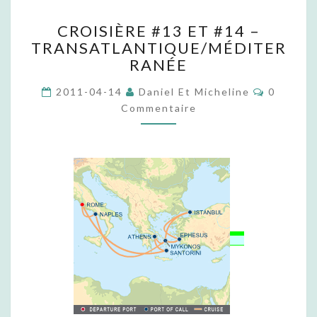
C
CROISIÈRE #13 ET #14 –
R
TRANSATLANTIQUE/MÉDITER
O
RANÉE
I
S
C
2011-04-14
Daniel Et Micheline
0
I
O
Commentaire
È
M
M
R
E
E
N
T
#
A
1
I
R
3
E
E
S
T
#
1
4
–
T
R