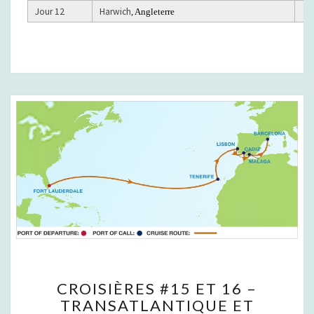
Jour 12
Harwich
, Angleterre
C
CROISIÈRES #15 ET 16 –
R
TRANSATLANTIQUE ET
O