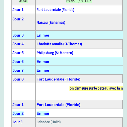
Jour
PORT / VILLE
A
–
F
ort Lauderdale (Floride)
Jour 1
C
A
Jour 2
Nassau (Bahamas)
R
T
Jour 3
E
n mer
E
C
Charlotte Amalie (St-Thomas)
Jour 4
A
Philipsburg (St-Marteen)
Jour 5
R
A
Jour 6
E
n mer
Ï
Jour 7
E
n mer
B
Jour 8
F
ort Lauderdale (Floride)
E
6
S
on demeure sur le bateau avec la mê
E
S
T
Jour 1
F
ort Lauderdale (Floride)
E
Jour 2
E
n mer
T
Jour 3
Labadee (Haiiti)
O