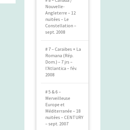
# 8 – Canada /
Nouvelle-
Angleterre – 12
nuitées – Le
Constellation –
sept. 2008
# 7 – Caraïbes + La
Romana (Rép.
Dom.) – 7 jrs –
l’Atlantica – fév.
2008
# 5 & 6 –
Merveilleuse
Europe et
Méditerranée – 18
nuitées – CENTURY
– sept. 2007