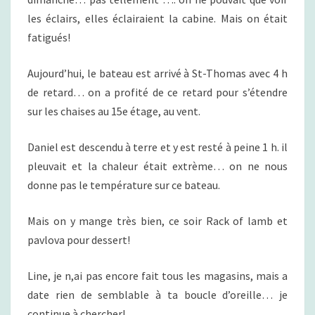
L
les éclairs, elles éclairaient la cabine. Mais on était
I
fatigués!
R
A
Aujourd’hui, le bateau est arrivé à St-Thomas avec 4 h
N
de retard… on a profité de ce retard pour s’étendre
T
!
sur les chaises au 15e étage, au vent.
Daniel est descendu à terre et y est resté à peine 1 h. il
pleuvait et la chaleur était extrème… on ne nous
donne pas le température sur ce bateau.
Mais on y mange très bien, ce soir Rack of lamb et
pavlova pour dessert!
Line, je n,ai pas encore fait tous les magasins, mais a
date rien de semblable à ta boucle d’oreille… je
continue à chercher!