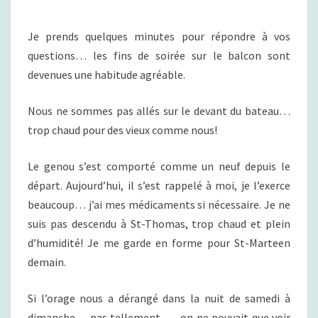
E
E
N
R
T
Je prends quelques minutes pour répondre à vos
É
A
I
P
questions… les fins de soirée sur le balcon sont
R
O
E
devenues une habitude agréable.
S
N
D
Nous ne sommes pas allés sur le devant du bateau…
À
trop chaud pour des vieux comme nous!
S
O
N
Le genou s’est comporté comme un neuf depuis le
P
départ. Aujourd’hui, il s’est rappelé à moi, je l’exerce
U
beaucoup… j’ai mes médicaments si nécessaire. Je ne
B
suis pas descendu à St-Thomas, trop chaud et plein
L
I
d’humidité! Je me garde en forme pour St-Marteen
Q
demain.
U
E
Si l’orage nous a dérangé dans la nuit de samedi à
D
dimanche… pas tellement …. on ne pouvait que voir
É