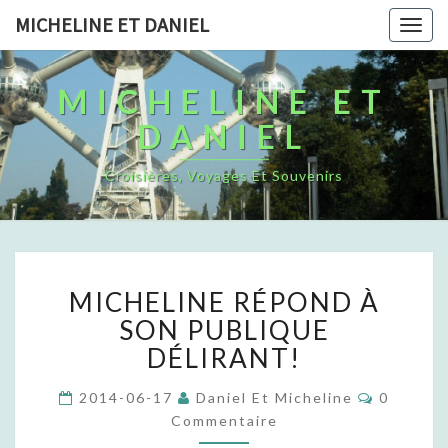
MICHELINE ET DANIEL
Togg
navig
MICHELINE ET
DANIEL
Croisières, Voyages Et Souvenirs
M
MICHELINE RÉPOND À
I
C
SON PUBLIQUE
H
DÉLIRANT!
E
L
C
2014-06-17
Daniel Et Micheline
0
O
I
Commentaire
M
N
M