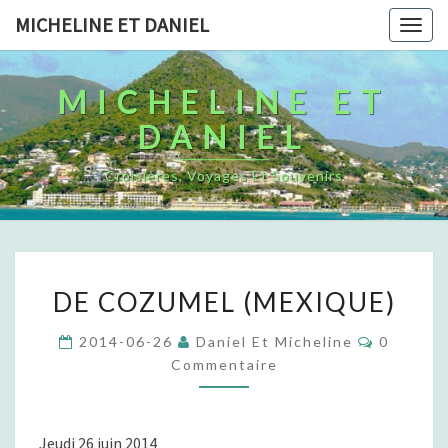
MICHELINE ET DANIEL
Togg
navig
MICHELINE ET
DANIEL
Croisières, Voyages Et Souvenirs
D
DE COZUMEL (MEXIQUE)
E
C
C
2014-06-26
Daniel Et Micheline
0
O
O
Commentaire
Z
M
M
U
E
M
N
T
E
Jeudi 26 juin 2014
A