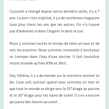
L
I
R
(
E
Cozumel a changé depuis notre dernière visite, il y a 7
M
S
ans. Le port s’est enjolivé, il y a de nombreux magasins
E
X
tous plus chers les uns que les autres. On n’y trouve
I
pas d’aubaines ni dans l’argent ni dans le cuir.
Q
U
Nous y sommes restés le temps de faire un tour et de
E
voir les environs. Nous sommes remontés à bord pour
)
se tremper dans l’eau d’une piscine. Il fait toutefois
moins humide qu’hier 83% et 30oC
Oui, Hélène, il y a du monde sur le monstre comme tu
dis. Case voit surtout quand nous sommes en mer et
e
que tout le monde se dirige vers le 15
étage au piscine
e
et le 16
étage pour les bains de soleil. Il y en a encore
qui passe des heures au soleil …