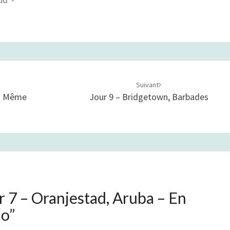
Suivant
Au Même
Jour 9 – Bridgetown, Barbades
r 7 – Oranjestad, Aruba – En
io
”