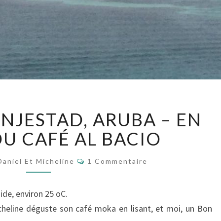
J
ANJESTAD, ARUBA – EN
O
U
DU CAFÉ AL BACIO
R
7
C
Daniel Et Micheline
1 Commentaire
–
O
M
O
M
E
R
de, environ 25 oC.
N
A
T
heline déguste son café moka en lisant, et moi, un Bon
A
N
I