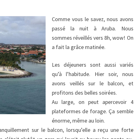
R
J
E
E
S
Comme vous le savez, nous avons
S
passé la nuit à Aruba. Nous
T
A
sommes réveillés vers 8h, wow! On
D
a fait la grâce matinée.
,
A
Les déjeuners sont aussi variés
R
qu’à l’habitude. Hier soir, nous
U
B
avons veillés sur le balcon, et
A
profitons des belles soirées.
–
Au large, on peut apercevoir 4
E
plateformes de forage. Ça semble
N
énorme, même au loin.
D
I
anquillement sur le balcon, lorsqu’elle a reçu une forte
R