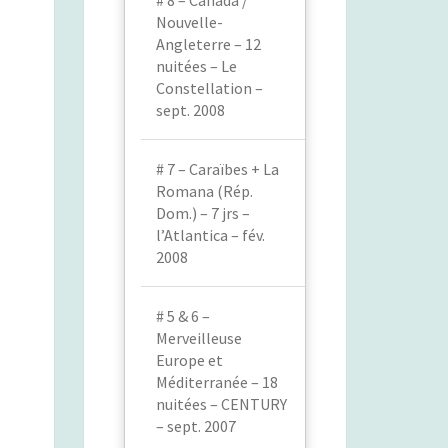
# 8 – Canada /
Nouvelle-
Angleterre – 12
nuitées – Le
Constellation –
sept. 2008
# 7 – Caraïbes + La
Romana (Rép.
Dom.) – 7 jrs –
l’Atlantica – fév.
2008
# 5 & 6 –
Merveilleuse
Europe et
Méditerranée – 18
nuitées – CENTURY
– sept. 2007