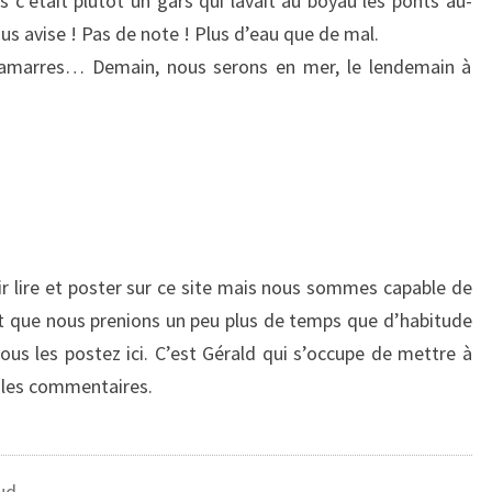
s c’était plutôt un gars qui lavait au boyau les ponts au-
E
s avise ! Pas de note ! Plus d’eau que de mal.
C
 amarres… Demain, nous serons en mer, le lendemain à
T
D
U
C
A
F
É
A
nir lire et poster sur ce site mais nous sommes capable de
L
eut que nous prenions un peu plus de temps que d’habitude
B
A
us les postez ici. C’est Gérald qui s’occupe de mettre à
C
ie les commentaires.
I
O
ud -