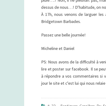
pluie….! Non, il ne pleuvait pas, mai
dessus de nous…! D’habitude, on nou
À 17h, nous venons de larguer les
Bridgetown Barbades.
Passez une belle journée!
Micheline et Daniel
PS: Nous avons de la difficulté à ve
lire et poster sur facebook. Il se p
à répondre a vos commentaires si vo
jour le site et c’est lui qui nous rela
# 22 - Exotiques Caraïbes Du S